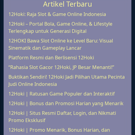
Artikel Terbaru
12Hoki: Raja Slot & Game Online Indonesia
12Hoki – Portal Bola, Game Online, & Lifestyle
Terlengkap untuk Generasi Digital
12HOKI Bawa Slot Online ke Level Baru: Visual
Sinematik dan Gameplay Lancar
Platform Resmi dan Berlisensi 12Hoki
“Rahasia Slot Gacor 12Hoki, JP Besar Menanti!”
Buktikan Sendiri! 12Hoki Jadi Pilihan Utama Pecinta
Judi Online Indonesia
12Hoki | Ratusan Game Populer dan Interaktif
12Hoki | Bonus dan Promosi Harian yang Menarik
12Hoki | Situs Resmi Daftar, Login, dan Nikmati
Promo Eksklusif
12Hoki | Promo Menarik, Bonus Harian, dan