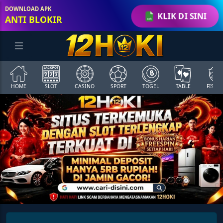
DOWNLOAD APK
KLIK DI SINI
ANTI BLOKIR
SLOT
CASINO
SPORT
TOGEL
TABLE
FISHING
COCK