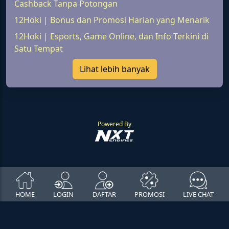
Cashback Tanpa Potongan
12Hoki | Bonus dan Promosi Harian yang Menarik
12Hoki | Esports, Game Online, dan Info Terkini di
Satu Tempat
Lihat lebih banyak
Powered By
HOME
LOGIN
DAFTAR
PROMOSI
LIVE CHAT