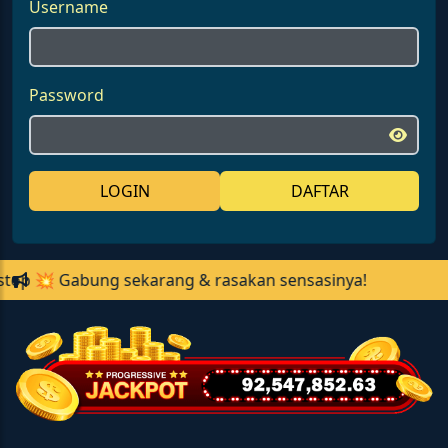
Username
Password
LOGIN
DAFTAR
abung sekarang & rasakan sensasinya!