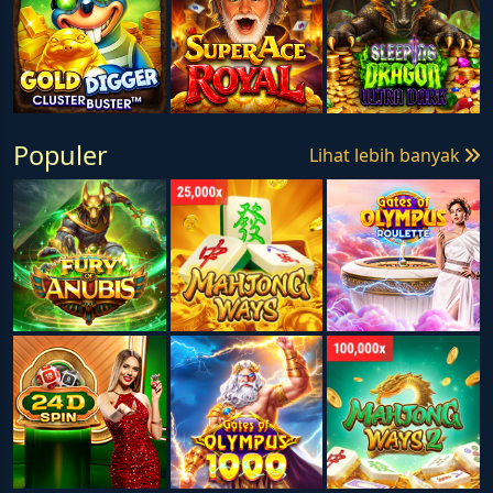
Populer
Lihat lebih banyak