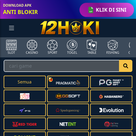
DOWNLOAD APK
KLIK DI SINI
ANTI BLOKIR
SLOT
CASINO
SPORT
TOGEL
TABLE
FISHING
COCK
Semua