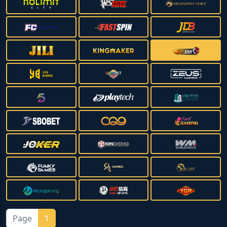
Page
1