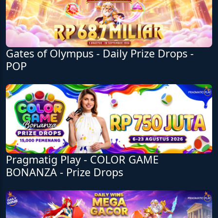
Gates of Olympus - Daily Prize Drops -
POP
Pragmatig Play - COLOR GAME
BONANZA - Prize Drops