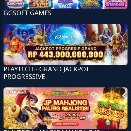
GGSOFT GAMES
PLAYTECH - GRAND JACKPOT
PROGRESSIVE