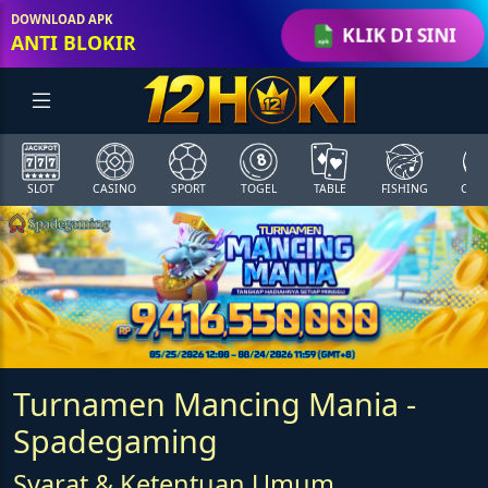
DOWNLOAD APK
KLIK DI SINI
ANTI BLOKIR
SLOT
CASINO
SPORT
TOGEL
TABLE
FISHING
COCK
Turnamen Mancing Mania -
Spadegaming
Syarat & Ketentuan Umum